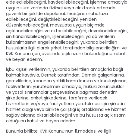
elde edilebileceğini, kaydedilebileceğini, işlenme amacıyla
uygun süre zarfında fiziksel veya elektronik ortamda
güvenli bir şekilde depolanabileceğini, muhafaza
edilebileceğini, değiştirilebileceğini, yeniden
düzenlenebileceğini, mevzuata uygun biçimde
açıklanabileceğini ve aktarılabileceğini, devralınabileceğini,
sınıflandırılabileceğini, işlenebileceğini ya da verilerin
kullanılmasının engellenebileceğini; yukarıda belirtilen
hususlarla ilgili olarak şirket tarafından bilgilendirildiğimi ve
KVK Kanunu çerçevesinde açık rızam bulunduğunu kabul
ve beyan ederim.
İşbu kişisel verilerimin, yukarıda belirtilen amaçlarla bağlı
kalmak kaydıyla, Dernek tarafından; Dernek çalışanlarına,
görevlilerine, kanunen yetkili kamu kurum ve kuruluşlarına,
faaliyetlerini yürütebilmek amacıyla, hukuki zorunluluklar
ve yasal sınırlamalar çerçevesinde bağımsız denetim
şirketlerine, anket şirketlerine, tarafıma verilecek
hizmetlerin ve/veya faaliyetlerin yürütülmesi için şirketin
hizmet aldığı veya birlikte çalıştığı iş ortaklarına ve hizmet
sağlayıcılarına aktarılabileceğini ve bu hususta açık rızam
olduğunu kabul ve beyan ederim.
Bununla birlikte, KVK Kanunu’nun 11.maddesi ve ilgili