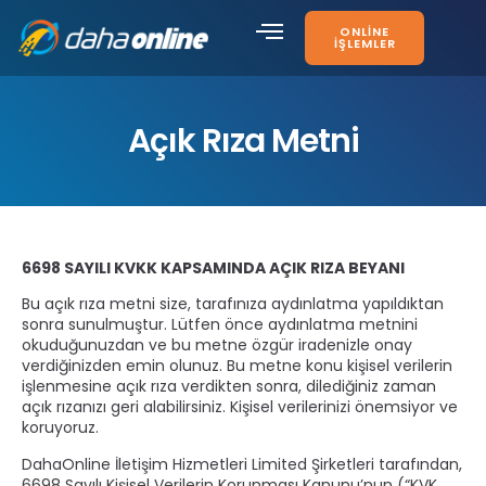
ONLINE
İŞLEMLER
Açık Rıza Metni
6698 SAYILI KVKK KAPSAMINDA AÇIK RIZA BEYANI
Bu açık rıza metni size, tarafınıza aydınlatma yapıldıktan
sonra sunulmuştur. Lütfen önce aydınlatma metnini
okuduğunuzdan ve bu metne özgür iradenizle onay
verdiğinizden emin olunuz. Bu metne konu kişisel verilerin
işlenmesine açık rıza verdikten sonra, dilediğiniz zaman
açık rızanızı geri alabilirsiniz. Kişisel verilerinizi önemsiyor ve
koruyoruz.
DahaOnline İletişim Hizmetleri Limited Şirketleri tarafından,
6698 Sayılı Kişisel Verilerin Korunması Kanunu’nun (“KVK