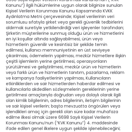
Kanunu”) ilgili hükümlerine uygun olarak bilginize sunulan
Kişisel Verilerin Korunması Kanunu Kapsamında KVKK
Aydınlatma Metni çerçevesinde; Kişisel verilerinin veri
sorumlusu sıfatıyla şirket veya gerekli güvenlik tedbirlerini
aldırmak suretiyle yetkilendirdiği veri işleyenler tarafından;
Şirketin müşterilerine sunmuş olduğu ürün ve hizmetlerini
en iyi koşullar altında sağlayabilmesi, ürün veya
hizmetlerin güvenilir ve kesintisiz bir şekilde temin
edilmesi, kullanıcı memnuniyetinin en üst seviyeye
çıkarılması, ödemelerin yapılması, mezkûr hizmetlere ilişkin
çeşitli işlemlerin yerine getirilmesi, operasyonların
yürütülmesi ve geliştirilmesi, mezkûr ürün ve hizmetlerin
veya farklı ürün ve hizmetlerin tanıtım, pazarlama, reklam
ve kampanya faaliyetlerinin yapılması, Kullanıcıların
etkinliklerden ve sair hizmetlerden haberdar edilmesi ve
kullanıcılarla akdedilen sözleşmelerin gereklerinin yerine
getirilmesi amaçlarıyla doğrudan veya dolaylı olarak ilgili
olan kimlik bilgilerinin, adres bilgilerinin, iletişim bilgilerinin
ve sair kişisel verilerin; başta mevzuatta öngörülen veya
işlendikleri amaç için gerekli olan süre kadar muhafaza
edilme ilkesi olmak üzere 6698 Sayılı Kişisel Verilerin
Korunması Kanunu’nun (“KVK Kanunu”) 4. maddesinde
ifade edilen genel ilkelere uygun şekilde işlenebileceğini;